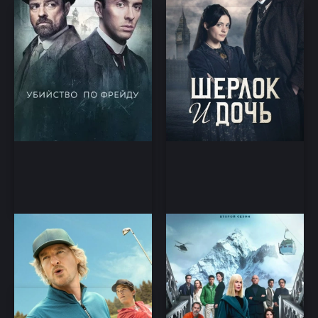
Король гольфа
Девять совсем
незнакомых людей
Комедия, Спорт
Детектив, Драма, Триллер