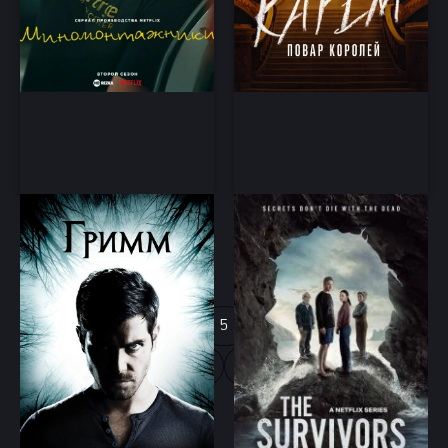
Гримм
Те, кто выжил (2025)
Криминал, Драма, Фэнтези,
Детектив, Драма, Криминал,
Детектив
Триллер
1
2
3
4
5
6
7
8
9