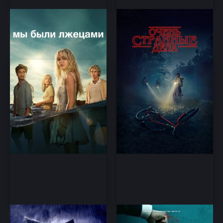
Мы были лжецами
Очень странные дела
Детектив, Драма, Мелодрама,
Детектив, Драма, Триллер,
Триллер
Ужасы, Фантастика, Фэнтези
Уэнсдэй
Пощады не будет