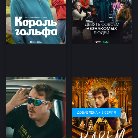
Шиномонтажники
Карем: Повар королей
комедия
Биография, Драма, История,
Триллер
ДОБАВЛЕНА + 6 СЕРИЯ