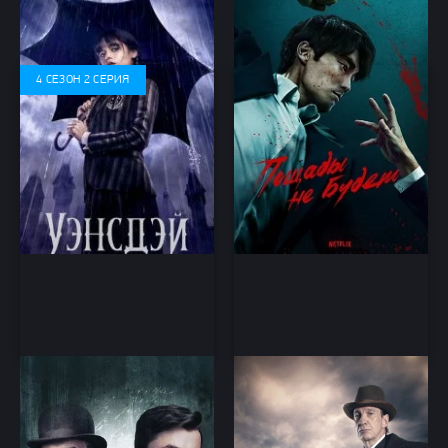
Комедия, Криминал, Фэнтези,
боевик, криминал
Детектив
4 СЕЗОН 2 СЕРИЯ
Убийство по Фрейду
Шерлок и дочь
Драма, Криминал
Детектив, Драма, Криминал,
Триллер