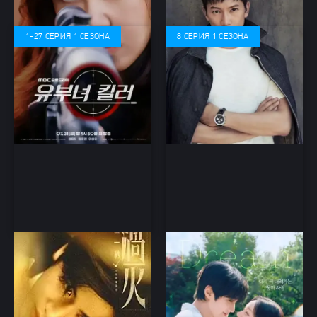
саспенс, криминал, детектив,
фантастика, Работа, дорама
1-27 СЕРИЯ 1 СЕЗОНА
8 СЕРИЯ 1 СЕЗОНА
И вспыхнуло пламя
Мечтаю о тебе 1 сезон
(2026)
комедия, драма, дорама
романтика, драма, военный,
дорама