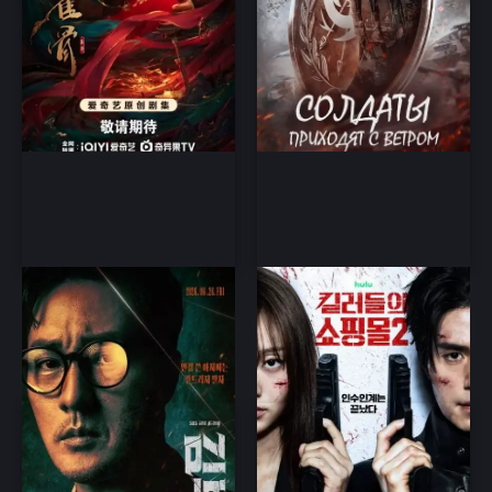
Менеджер Ким
Магазин для убийц 2
сезон 2026
Криминал, триллер, боевик
драма, детектив, триллер,
боевик, дорама