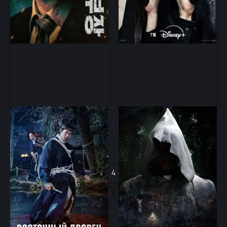
Дворец Тонгун
Святилище (2026)
фэнтези, боевик, фантастика,
ужасы
дорама
1
2
3
4
5
6
7