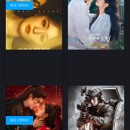
ВСЕ СЕРИИ
Ключ к сердцу Феникса 1
Солдаты приходят с
сезон
ветром (2026)
драма
военный, дорама
ВСЕ СЕРИИ