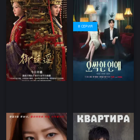
исторический
комедия, фантастика,
романтика, ужасы, Призраки,
Работа, дорама
8 СЕРИЯ
Замужняя убийца
Квартира / Квартирная
работа
драма, детектив, триллер,
боевик, комедия, дорама
драма, комедия, триллер,