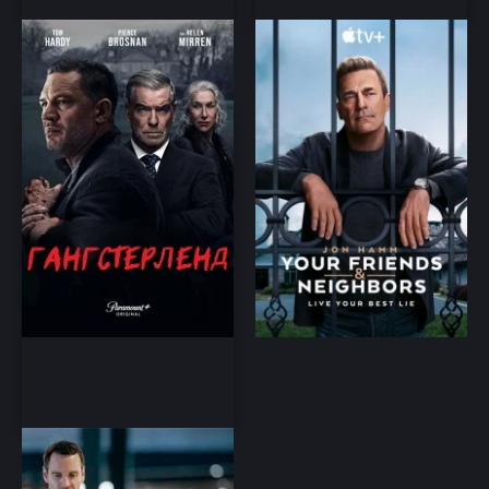
Гангстерленд (2025)
Друзья и соседи-1 сезон
криминал, драма
драма
Агентство
триллер