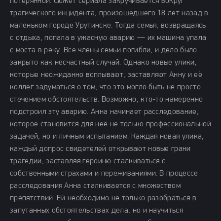
потерянной. Сюжет сериала закручивается вокруг
трагического инцидента, произошедшего 18 лет назад в
маленьком городе Урутинске. Тогда семья, возвращаясь
с отдыха, попала в ужасную аварию — их машина упала
с моста в реку. Все члены семьи погибли, и дело было
закрыто как несчастный случай. Однако новые улики,
которые неожиданно всплывают, заставляют Анну и её
коллег задуматься о том, что это могло быть не просто
стечением обстоятельств. Возможно, кто-то намеренно
подстроил эту аварию. Анна начинает расследование,
которое становится для неё не только профессиональной
задачей, но и личным испытанием. Каждая новая улика,
каждый допрос свидетелей открывают новые грани
трагедии, заставляя героиню сталкиваться с
собственными страхами и переживаниями. В процессе
расследования Анна сталкивается с множеством
препятствий. Ей необходимо не только разобраться в
запутанных обстоятельствах дела, но и научиться