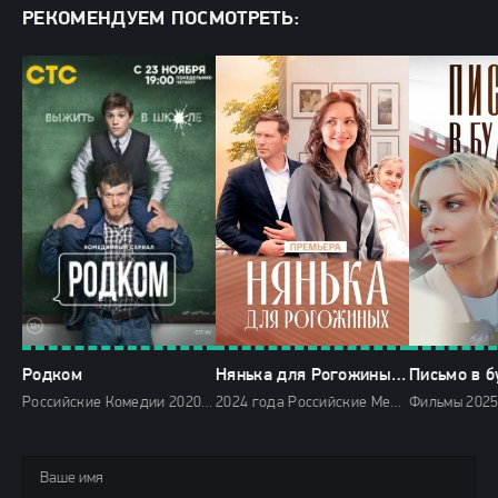
РЕКОМЕНДУЕМ ПОСМОТРЕТЬ:
Родком
Нянька для Рогожиных на Россия-1
Письмо в 
Российские Комедии 2020 СТС HD
2024 года Российские Мелодрамы мини-сериалы HD