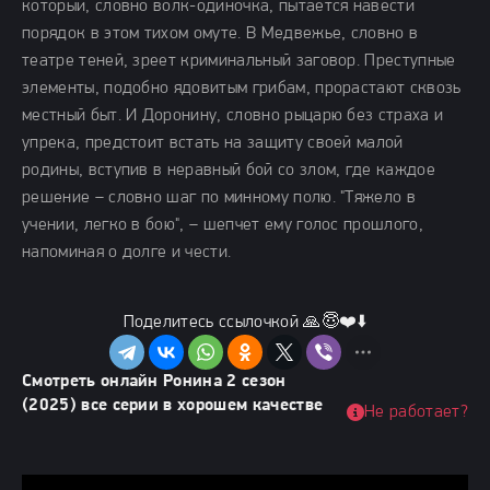
который, словно волк-одиночка, пытается навести
порядок в этом тихом омуте. В Медвежье, словно в
театре теней, зреет криминальный заговор. Преступные
элементы, подобно ядовитым грибам, прорастают сквозь
местный быт. И Доронину, словно рыцарю без страха и
упрека, предстоит встать на защиту своей малой
родины, вступив в неравный бой со злом, где каждое
решение – словно шаг по минному полю. "Тяжело в
учении, легко в бою", – шепчет ему голос прошлого,
напоминая о долге и чести.
Поделитесь ссылочкой 🙏😇❤️⬇️
Смотреть онлайн Ронина 2 сезон
(2025) все серии в хорошем качестве
Не работает?