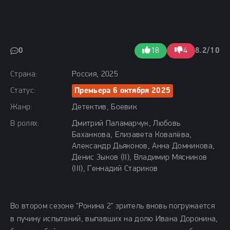
0
18
4
8.2/10
Страна:
Россия, 2025
Статус:
Премьера 6 октября 2025
Жанр:
Детектив, Боевик
В ролях:
Дмитрий Паламарчук, Любовь
Баханкова, Елизавета Ковалёва,
Александр Дьяконов, Анна Домникова,
Денис Зыков (II), Владимир Мясников
(III), Геннадий Стариков
Во втором сезоне "Ронина 2" зритель вновь погружается
в пучину испытаний, выпавших на долю Ивана Доронина,