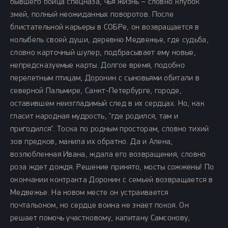
бывшего бойца спецназа, чья жизнь – словно клубок
змей, полный неожиданных поворотов. После
блистательной карьеры в СОБРе, он возвращается в
колыбель своей души, деревню Медвежье, где судьба,
словно карточный шулер, подбрасывает ему новые,
непредсказуемые карты. Долгое время, подобно
перелетным птицам, Доронин с сыновьями обитали в
северной Пальмире, Санкт-Петербурге, городе,
оставившем неизгладимый след в их сердцах. Но, как
гласит народная мудрость, "где родился, там и
пригодился". Тоска по родным просторам, словно тихий
зов предков, манила их обратно. Да и Алена,
возлюбленная Ивана, ждала его возвращения, словно
роза ждет дождя. Решение принято, мосты сожжены! По
окончании контракта Доронин с семьей возвращается в
Медвежье. На новом месте он устраивается
почтальоном, но сердце воина не знает покоя. Он
решает помочь участковому, капитану Самсонову,