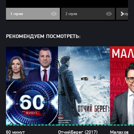
1 серия
2 серия
3 серия
РЕКОМЕНДУЕМ ПОСМОТРЕТЬ:
60 минут
ОтчийБерег (2017)
Малахов