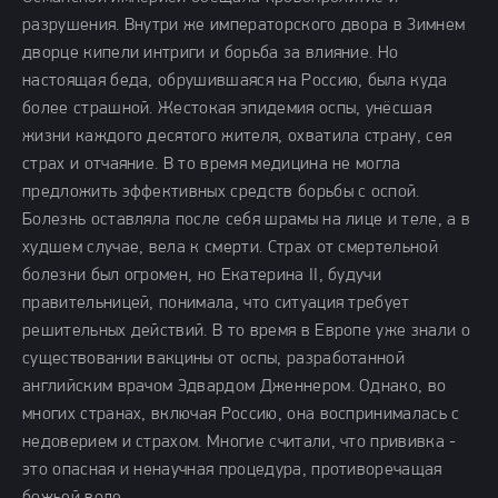
разрушения. Внутри же императорского двора в Зимнем
дворце кипели интриги и борьба за влияние. Но
настоящая беда, обрушившаяся на Россию, была куда
более страшной. Жестокая эпидемия оспы, унёсшая
жизни каждого десятого жителя, охватила страну, сея
страх и отчаяние. В то время медицина не могла
предложить эффективных средств борьбы с оспой.
Болезнь оставляла после себя шрамы на лице и теле, а в
худшем случае, вела к смерти. Страх от смертельной
болезни был огромен, но Екатерина II, будучи
правительницей, понимала, что ситуация требует
решительных действий. В то время в Европе уже знали о
существовании вакцины от оспы, разработанной
английским врачом Эдвардом Дженнером. Однако, во
многих странах, включая Россию, она воспринималась с
недоверием и страхом. Многие считали, что прививка -
это опасная и ненаучная процедура, противоречащая