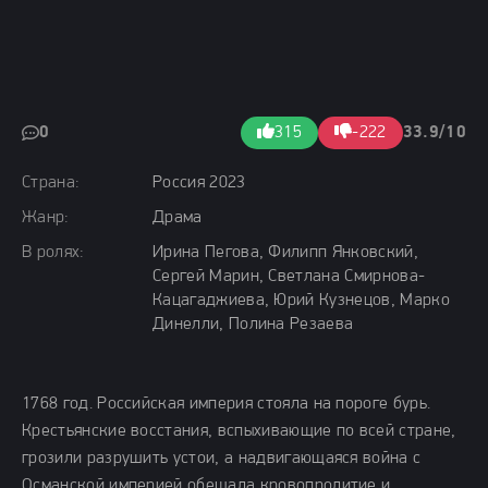
0
315
-222
33.9/10
Страна:
Россия 2023
Жанр:
Драма
В ролях:
Ирина Пегова, Филипп Янковский,
Сергей Марин, Светлана Смирнова-
Кацагаджиева, Юрий Кузнецов, Марко
Динелли, Полина Резаева
1768 год. Российская империя стояла на пороге бурь.
Крестьянские восстания, вспыхивающие по всей стране,
грозили разрушить устои, а надвигающаяся война с
Османской империей обещала кровопролитие и