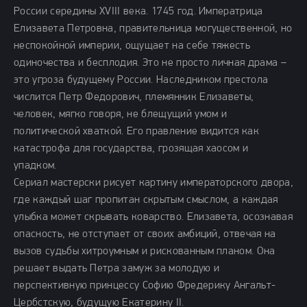
России середины XVIII века. 1745 год. Императрица
Елизавета Петровна, правительница могущественной, но
неспокойной империи, ощущает на себе тяжесть
одиночества и бесплодия. Это не просто личная драма –
это угроза будущему России. Наследником престола
числится Петр Федорович, племянник Елизаветы,
человек, мягко говоря, не блещущий умом и
политической хваткой. Его правление видится как
катастрофа для государства, грозящая хаосом и
упадком.
Сериал мастерски рисует картину императорского двора,
где каждый шаг пропитан скрытым смыслом, а каждая
улыбка может скрывать коварство. Елизавета, осознавая
опасность, не отступает от своих амбиций, отвечая на
вызов судьбы хитроумным и рискованным планом. Она
решает выдать Петра замуж за молодую и
перспективную принцессу Софию Фредерику Ангальт-
Цербстскую, будущую Екатерину II.