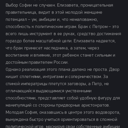
Выбор Софии не случаен. Елизавета, проницательная
правительница, видит в этой молодой женщине
потенциал – ум, амбиции и, что немаловажно,
способность к политическим играм. Брак с Петром – это
всего лишь инструмент в ее руках, средство достижения
гораздо более масштабной цели. Елизавета надеется,
что брак принесет наследника, а затем, через
воспитание и влияние, этот ребенок станет сильным и
достойным правителем России.
Однако реализация этого плана далеко не проста. Двор
кишит сплетнями, интригами и соперничеством. За
спиной императрицы плетутся заговоры, а Петр, не
отличающийся выдающимися умственными
способностями, представляет собой удобную фигуру для
манипуляций со стороны придворных аристократов.
Молодая София, оказавшись в центре этого водоворота,
вынуждена быстро учиться ориентироваться в сложной
политической игре, маскируя свои собственные амбиции