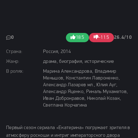
0
18.5
-11.5
26.4/10
Страна:
Россия, 2014
Жанр:
драма, биография, исторические
В ролях:
Марина Александрова, Владимир
Меньшов, Константин Лавроненко,
Александр Лазарев мл., Юлия Ауг,
Александр Яценко, Риналь Мухаметов,
Иван Добронравов, Николай Козак,
Светлана Корчагина
Первый сезон сериала «Екатерина» погружает зрителя в
атмосферу роскоши и интриг императорского двора