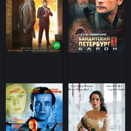
Бандитский Петербург 2:
Украденная свадьба
Адвокат
Детектив, мелодрама
Драма, мелодрама, криминал