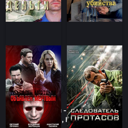
Объявлен мертвым
Следователь Протасов
драма, криминал
Детектив, криминал
1
2
про следователей - Смотреть онлайн
сериалы, фильмы, Новинки