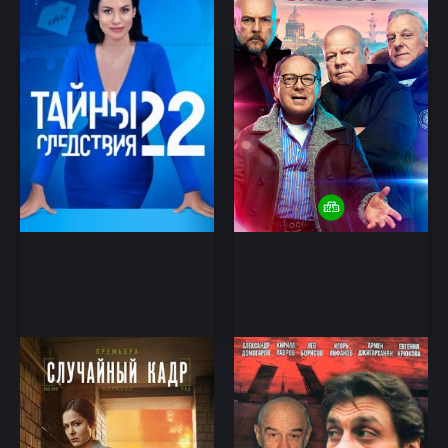
Детектив
боевик, детектив
Случайный кадр
Бандитский Петербург:
Барон
Детектив
Драма, криминал