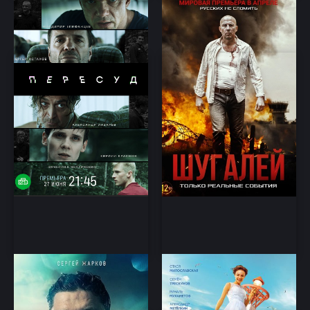
Пересуд
Шугалей 1,2,3 фильм
Боевик, Криминал
Детектив, Приключения
Дельфин 2 сезон (2022)
Рашн Юг
Детектив, Приключение
Комедия, Мелодрама