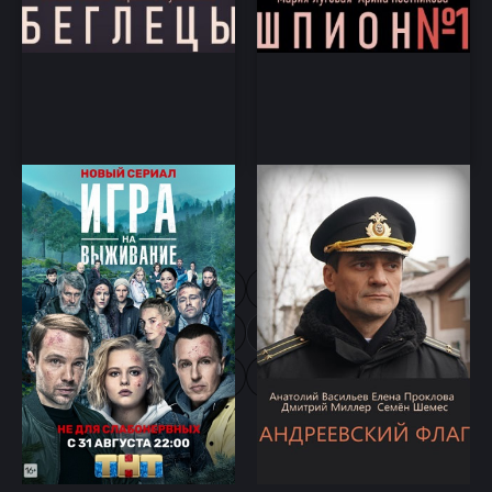
Игра на выживание
Андреевский флаг
Триллер, Приключения
драма, приключения
1
...
11
12
13
14
15
16
17
18
19
20