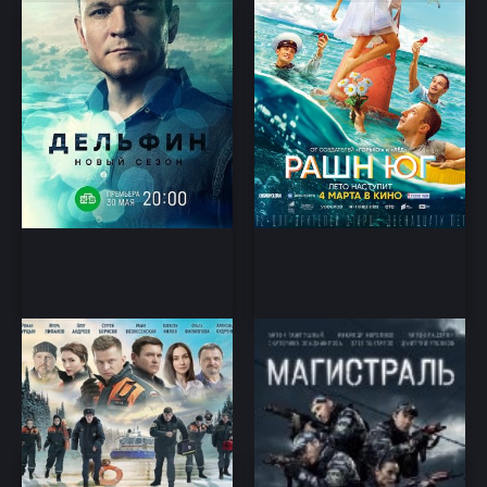
Пять минут тишины 4
Магистраль 1-8 серия
сезон Симбирские морозы
2021
(2021)
Мелодрама, Приключения,
детектив, драма, криминал
Драма