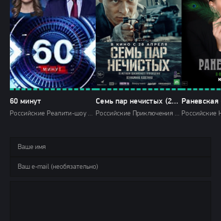
60 минут
Семь пар нечистых (2018)
Раневская 
Российские Реалити-шоу 2024 года 2025 Россия 1 HD
Российские Приключения Драмы Криминал Военные 2018 НТВ HD