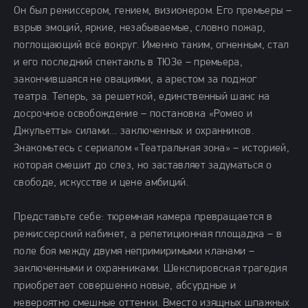
Он был режиссером, гением, визионером. Его премьеры –
взрыв эмоций, яркие, незабываемые, словно пожар,
поглощающий всё вокруг. Именно таким, огненным, стал
и его последний спектакль в ТЮЗе – премьера,
закончившаяся не овациями, а арестом за поджог
театра. Теперь, за решеткой, единственный шанс на
досрочное освобождение – постановка «Ромео и
Джульетты» силами… заключенных и охранников.
Знакомьтесь с сериалом «Театральная зона» – историей,
которая смешит до слез, но заставляет задуматься о
свободе, искусстве и цене амбиций.
Представьте себе: тюремная камера превращается в
режиссерский кабинет, а репетиционная площадка – в
поле боя между двумя непримиримыми кланами –
заключенными и охранниками. Шекспировская трагедия
приобретает совершенно новые, абсурдные и
невероятно смешные оттенки. Вместо изящных шпажных