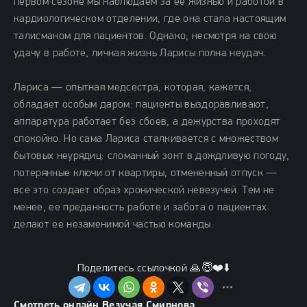
первом сезоне мы наблюдаем за ее жизнью и работой в
кардиологическом отделении, где она стала настоящим
талисманом для пациентов. Однако, несмотря на свою
удачу в работе, личная жизнь Ларисы полна неудач.
Лариса — опытная медсестра, которая, кажется,
обладает особым даром: пациенты выздоравливают,
аппаратура работает без сбоев, а дежурства проходят
спокойно. Но сама Лариса сталкивается с множеством
бытовых неурядиц: сломанный зонт в дождливую погоду,
потерянные ключи от квартиры, отмененный отпуск —
все это создает образ хронической невезучей. Тем не
менее, ее преданность работе и забота о пациентах
делают ее незаменимой частью команды.
Поделитесь ссылочкой 🙏😇❤️⬇️
Смотреть онлайн Везучая Смирнова