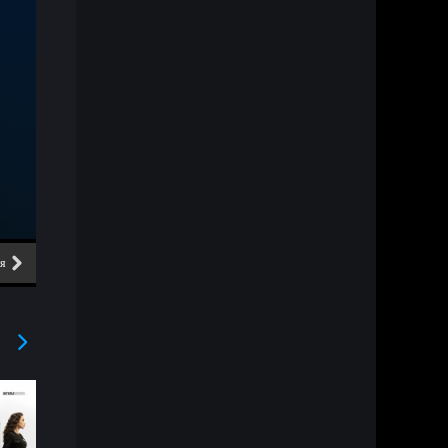
ия
6 серия
7 серия