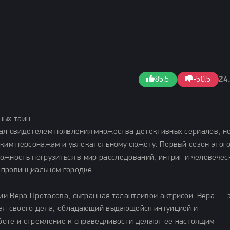
85.5
-50.5
24
ных тайн
ал свидетелем появления множества детективных сериалов, н
рким персонажам и увлекательному сюжету. Первый сезон этог
ожность погрузиться в мир расследований, интриг и человечес
 провинциальном городке.
и Вера Протасова, сыгранная талантливой актрисой. Вера — 
нал своего дела, обладающий выдающейся интуицией и
боте и стремление к справедливости делают ее настоящим