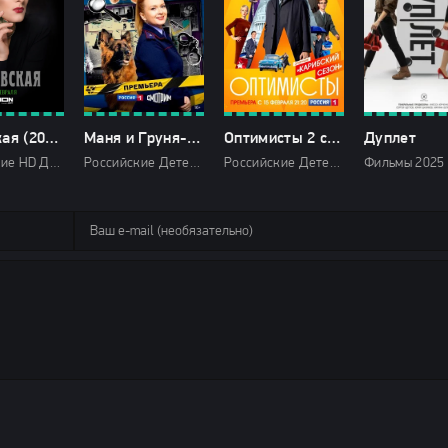
Раневская (2023)
Маня и Груня-1 сезон
Оптимисты 2 сезон
Дуплет
Российские HD Драмы 2023 Первый канал
Российские Детектив Мелодрамы 2025 Россия 1 HD
Российские Детектив Драмы История 2021 Россия 1 HD про советское время и эпоху СССР про шпионов, разведчиков и диверсантов про измену и предательство