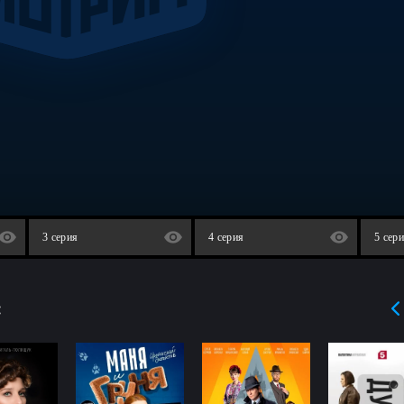
3 серия
4 серия
5 сер
: