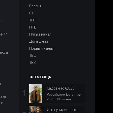
Россия-1
СТС
ТНТ
 с
НТВ
орах
Пятый канал
Домашний
Первый канал
манда
ТВЦ
ТВ3
ТОП МЕСЯЦА
е
Садовник (2025)
Российские Детектив
оев,
2025 ТВЦ мини-
 в
сериалы
И ты увидишь свет 2024