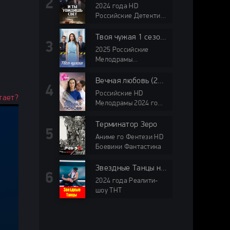
2024 года HD
Российские Детектив
ТВЦ
Твоя чужая 1 сезон (2025)
2025 Российские
Мелодрамы
Домашний мини-
сериалы HD
Вечная любовь (2024)
Российские HD
тает?
Мелодрамы 2024 года
Домашний мини-
сериалы
Терминатор Зеро
Аниме го Фентези HD
Боевики Фантастика
Звездные Танцы на ТНТ 2024
2024 года Реалити-
шоу ТНТ