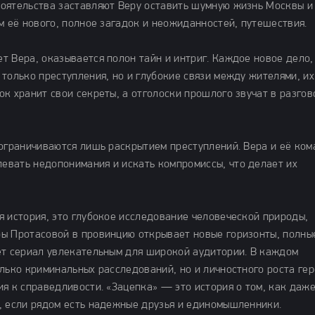
оятельства заставляют Веру оставить шумную жизнь Москвы и
м её нового, полное загадок и неожиданностей, путешествия.
 Вера, оказывается полон тайн и интриг. Каждое новое дело,
только преступления, но и глубокие связи между жителями, их
к хранит свои секреты, а отголоски прошлого звучат в разгов
 ограничиваются лишь раскрытием преступлений. Вера и её ко
евать недопонимания и искать компромиссы, что делает их
я история, это глубокое исследование человеческой природы,
ры Протасовой в провинцию открывает новые горизонты, полны
ет сериал увлекательным для широкой аудитории. В каждом
лько криминальных расследований, но и личностного роста гер
я к справедливости. «Зацепка» — это история о том, как даже
, если рядом есть надежные друзья и единомышленники.