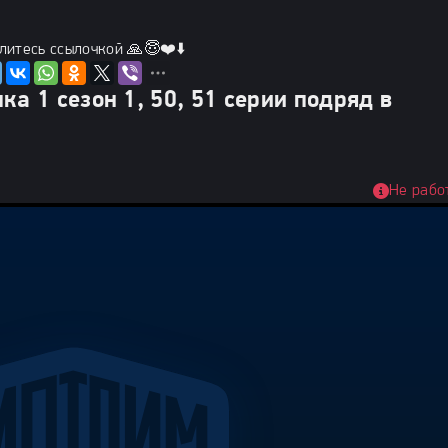
литесь ссылочкой 🙏😇❤️⬇️
а 1 сезон 1, 50, 51 серии подряд в
Не рабо