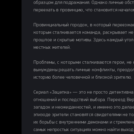
образцом для подражания. Однако личные обст
переехать в провинцию, что становится начало
Провинциальный городок, в который переезжает
которым сталкивается команда, раскрывает не 
прошлое и скрытые мотивы. Здесь каждый уголо
местных жителей.
Проблемы, с которыми сталкиваются герои, не
вынуждены решать личные конфликты, преодол
историю более человечной и близкой зрителю.
Сериал «Зацепка» — это не просто детективна
отношений и последствий выбора. Переезд Ве
загадок и неожиданностей, и именно это дела
эпизоде зрители становятся свидетелями не то
их борьбы с внутренними демонами и стремлени
самых непростых ситуациях можно найти выход