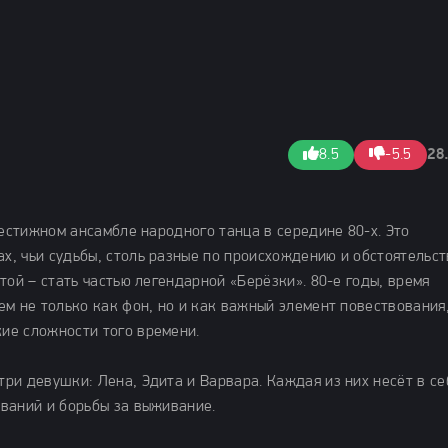
8.5
-5.5
28
рестижном ансамбле народного танца в середине 80-х. Это
, чьи судьбы, столь разные по происхождению и обстоятельст
той – стать частью легендарной «Берёзки». 80-е годы, время
м не только как фон, но и как важный элемент повествования
ие сложности того времени.
ри девушки: Лена, Эдита и Варвара. Каждая из них несёт в се
ваний и борьбы за выживание.