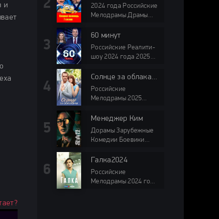
в и
2024 года Российские
Мелодрамы Драмы
ывает
НТВ HD про врачей
60 минут
Российские Реалити-
шоу 2024 года 2025
Россия 1 HD
о
Солнце за облаками
пеха
Российские
Мелодрамы 2025
Домашний мини-
сериалы HD
Менеджер Ким
Дорамы Зарубежные
Комедии Боевики
Драмы Фантастика
Зарубежные сериалы
Галка2024
2026
Российские
Мелодрамы 2024 года
Россия 1 HD
тает?