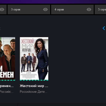
3 серия
4 серия
5 сер
:
Дети перемен-1 сезон
Жестокий мир мужчин-1 сезон
2025 HD Российские Драмы Криминал НТВ
Российские Детектив Мелодрамы 2018 HD