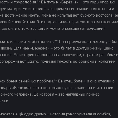
сти и трудолюбия.** Её путь к «Берёзке» – это годы упорных
й матери. Её история – это пример системной подготовки и
на достижение мечты, Лена не испытывает бурного восторга, е
маской спокойствия. Это подталкивает зрителя к размышлениям
 целей, и о том, всегда ли мечта оправдывает ожидания.
оить иллюзии, чтобы выжить.** Она придумывает легенду о бо
жизнь. Для неё «Берёзка» – это билет в другую жизнь, шанс
знание. Её история наполнена напряжением, страхом разоблач
 сопереживает Эдите, понимая тяжесть её бремени и нелегкий
чах бремя семейных проблем.** Её отец болен, и она отчаянно
рвары «Берёзка» – это не только путь к славе, но и источник
бимого человека. Её история – это наглядный пример
емье.
чивается ещё одна драма – история руководителя ансамбля,