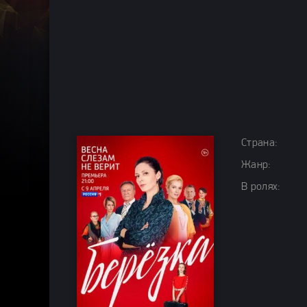
Страна:
Жанр:
В ролях: