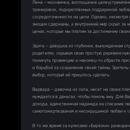
Лена – москвичка, воплощение целеустремлённо
тренировок, подкреплённых поддержкой любяще
сосредоточенности на цели. Однако, несмотря 
эмоции сдержаны, а внутренний мир скрыт за 
ценах, которые мы платим за достижение своих
Эдита – девушка из глубинки, вынужденная стр
родителях, скрывая свою простую деревенскую 
покинуть провинцию и наконец-то обрести при
и борьбой за сохранение своей тайны. Зритель
выбор, который ей пришлось сделать.
Варвара – девочка из села, несёт на своих пле
нуждается в деньгах, чтобы помочь ему. Для Ва
дохода, единственная надежда на спасение лю
самопожертвования и несокрушимой любви к с
В то же время за кулисами «Берёзки» развора