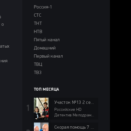
Россия-1
СТС
ё
ТНТ
 о
НТВ
Пятый канал
гатых
Домашний
Первый канал
ения
ТВЦ
ТВ3
ТОП МЕСЯЦА
Участок №13 2 сезон: Здравствуй, папа! (2024)
Российские HD
Детектив Мелодрамы
2024 года ТВЦ
Скорая помощь 7 сезон