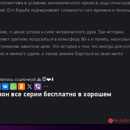
коллектива в условиях экономического кризиса, ища спонсоро
ний. Его борьба подчеркивает сложности того времени и показ
иях, о ценах успеха и силе человеческого духа. Три истории,
яют зрителю погрузиться в атмосферу 80-х и понять, наскольк
тижению заветной цели. Это история о том, что иногда для ус
но и немного удачи, а также умение бороться за свою мечту
литесь ссылочкой 🙏😇❤️⬇️
зон все серии бесплатно в хорошем
Не рабо