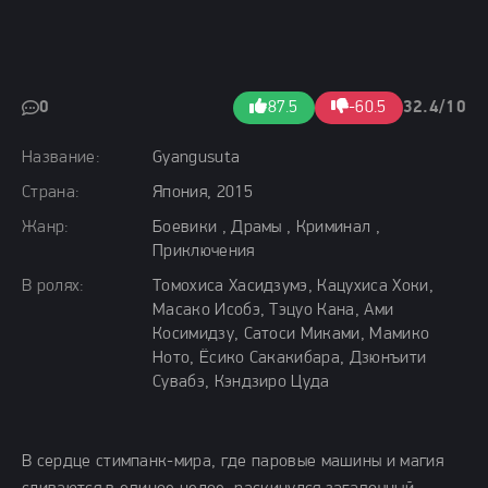
0
87.5
-60.5
32.4/10
Название:
Gyangusuta
Страна:
Япония, 2015
Жанр:
Боевики , Драмы , Криминал ,
Приключения
В ролях:
Томохиса Хасидзумэ, Кацухиса Хоки,
Масако Исобэ, Тэцуо Кана, Ами
Косимидзу, Сатоси Миками, Мамико
Ното, Ёсико Сакакибара, Дзюнъити
Сувабэ, Кэндзиро Цуда
В сердце стимпанк-мира, где паровые машины и магия