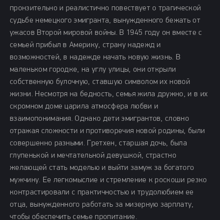
пронзительно и реалистично повествует о трагической
судьбе немецкого эмигранта, вынужденного бежать от
ужасов Второй мировой войны. В 1945 году он вместе с
семьей прибыл в Америку, страну надежд и
возможностей, в надежде начать новую жизнь. В
маленьком городке, на углу улицы, они открыли
собственную булочную, ставшую символом их новой
жизни. Несмотря на бедность, семья жила дружно, и в их
скромном доме царила атмосфера любви и
взаимопонимания. Однако дети эмигрантов, словно
отражая сложности и противоречия новой родины, были
совершенно разными. Гретхен, старшая дочь, была
глупенькой и мечтательной девушкой, страстно
желающей стать моделью и выйти замуж за богатого
мужчину. Ее легкомыслие и стремление к роскоши резко
контрастировали с практичностью и трудолюбием ее
отца, вынужденного работать за мизерную зарплату,
чтобы обеспечить семье пропитание.