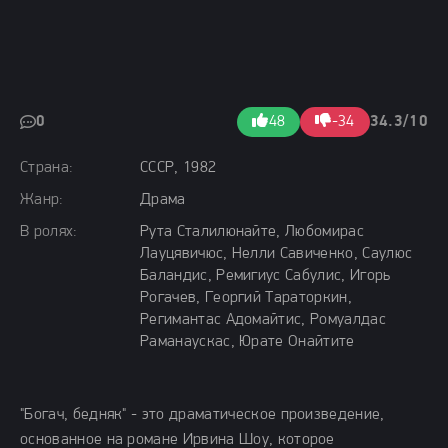
0
48
-34
34.3/10
Страна:
СССР, 1982
Жанр:
Драма
В ролях:
Рута Сталилюнайте, Любомирас
Лауцявичюс, Нелли Савиченко, Саулюс
Баландис, Ремигиус Сабулис, Игорь
Рогачев, Георгий Тараторкин,
Регимантас Адомайтис, Ромуалдас
Раманаускас, Юрате Онайтите
"Богач, бедняк" - это драматическое произведение,
основанное на романе Ирвина Шоу, которое