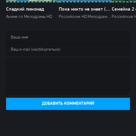
Сладкий лимонад
Пока никто не знает (2024)
Семейка 2 
Аниме го Мелодрамы HD
Российские HD Мелодрамы 2024 года Домашний мини-сериалы
ДОБАВИТЬ КОММЕНТАРИЙ