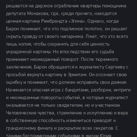
решаются на дерзкое ограбление квартиры помощника
депутата Монахова, где, среди прочего, находится
ценная картина Рембрандта «Эгина». Однако, когда
Барон понимает, что это подлинное полотно, он решает
скрыть правду от своего напарника. Лжет, что это всего
лишь копия, чтобы сохранить для себя ценность
украденной картины. Но впоследствии его судьба
принимает неожиданный поворот. После тюремного
заключения, Барон обращается к журналисту Сергееву с
просьбой вернуть картину в Эрмитаж. Он осознает свою
ошибку и понимает, что должен исправить свои деяния.
Начинается опасная игра с бандитами, разборки, интриги
и неожиданные повороты событий, в которых журналист
оказывается не только свидетелем, но и участником.
Человеческие чувства, стремление к искуплению и вера
в собственную способность измениться приводят к
грандиозному финалу и раскрытию всех секретов. С
такими беспримерными событиями в жизни Юрия