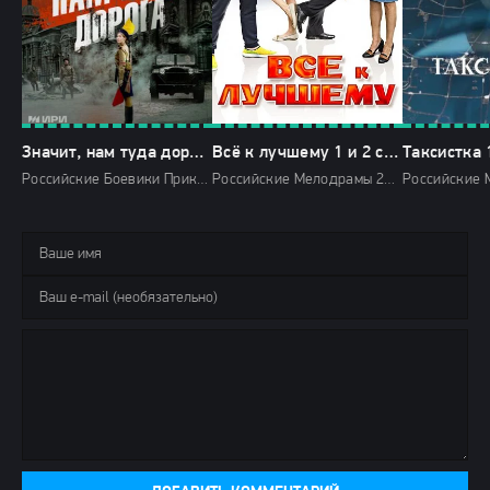
Значит, нам туда дорога-1 сезон
Всё к лучшему 1 и 2 сезон
Таксистка 
Российские Боевики Приключения Драмы Военные 2025 Россия 1 HD
Российские Мелодрамы 2015 2017 Домашний мини-сериалы HD