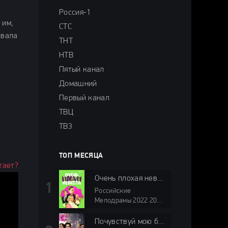
Россия-1
 им,
СТС
звала
ТНТ
НТВ
Пятый канал
Домашний
Первый канал
ТВЦ
ТВ3
ТОП МЕСЯЦА
тает?
Очень плохая невеста
Российские
Мелодрамы 2022 2024
года Россия 1 мини-
сериалы HD
Почувствуй мою боль 1 сезон