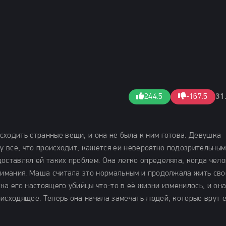
244.5
-167.5
31
сходить странные вещи, и она не была к ним готова. Девушка
му всё, что происходит, кажется ей невероятно подозрительным
оставлял ей таких проблем. Она легко определяла, когда чел
внимания. Маша считала это нормальным и продолжала жить сво
ка его настоящего убийцы что-то в её жизни изменилось, и он
исходящее. Теперь она начала замечать людей, которые врут е