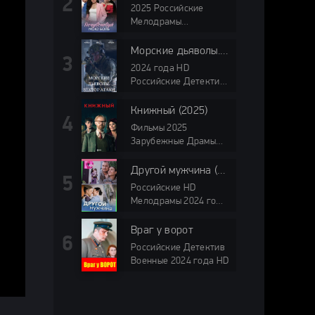
2025 Российские
Мелодрамы
Домашний мини-
сериалы HD
Морские дьяволы. Вектор атаки (2024)
2024 года HD
Российские Детектив
Боевики Приключения
НТВ
Книжный (2025)
Фильмы 2025
Зарубежные Драмы
Криминал
Зарубежные сериалы
Другой мужчина (2024)
2025 HD
Российские HD
Мелодрамы 2024 года
Домашний мини-
сериалы
Враг у ворот
Российские Детектив
Военные 2024 года HD