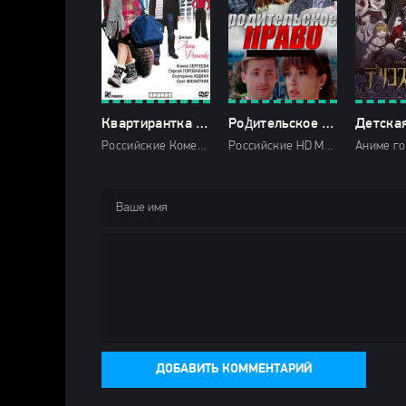
Квартирантка (2008)
Роꚁительское Право˳2019 2020
Детска
Российские Комедии Мелодрамы Первый канал Пятый канал ТВЦ HD
Российские HD Мелодрамы 2019 2020 Россия 1
ДОБАВИТЬ КОММЕНТАРИЙ