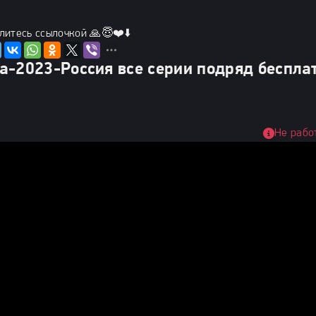
литесь ссылочкой 🙏😇❤️⬇️
а-2023-Россия все серии подряд беспла
Не рабо