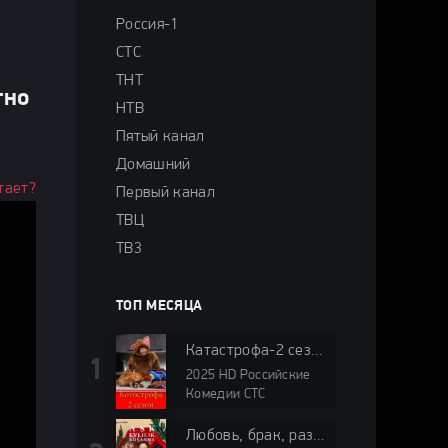
Россия-1
СТС
ТНТ
тно
НТВ
Пятый канал
Домашний
тает?
Первый канал
ТВЦ
ТВ3
ТОП МЕСЯЦА
Катастрофа-2 сезон
2025 HD Российские
Комедии СТС
Любовь, брак, развод