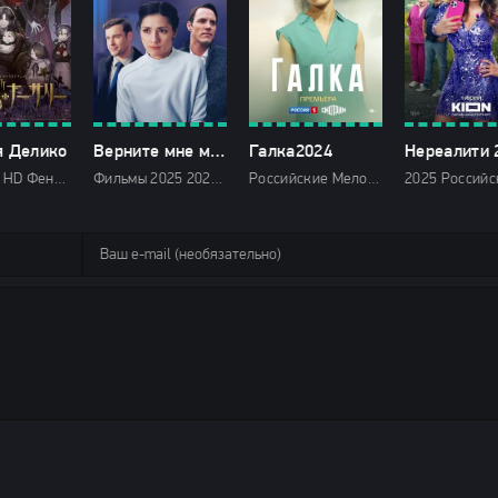
я Делико
Верните мне мужа-1 сезон
Галка2024
Аниме го HD Фентези Драмы Триллеры
Фильмы 2025 2025 Российские Мелодрамы Домашний мини-сериалы HD
Российские Мелодрамы 2024 года Россия 1 HD