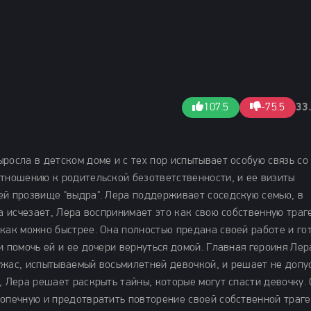
107.5
-75.5
33
росла в детском доме и с тех пор испытывает особую связь со
отношению к родительской безответственности, и ее визиты
ей прозвище "выдра". Лера поддерживает соседскую семью, в
та исчезает, Лера воспринимает это как свою собственную тра
 как можно быстрее. Она полностью предана своей работе и го
и помочь ей и ее дочери вернуться домой. Главная героиня Лер
ужас, испытываемый восьмилетней девочкой, и решает не допу
, Лера решает раскрыть тайны, которые могут спасти девочку.
допечную и предотвратить повторение своей собственной траге