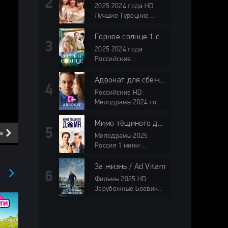
2025 2024 года HD
Лучшие Турецкие
сериалы Драмы
Горное солнце 1 сезон
2025 2024 года
Российские
Мелодрамы Россия 1
мини-сериалы HD
Адвокат для сбежавшего жениха (2024)
Российские HD
Мелодрамы 2024 года
Домашний мини-
сериалы
Мимо тёщиного дома
ия
6 серия
7 серия
Мелодрамы 2025
Россия 1 мини-
сериалы HD
За жизнь / Ad Vitam
Фильмы 2025 HD
Зарубежные Боевики
Драмы Криминал
Триллеры