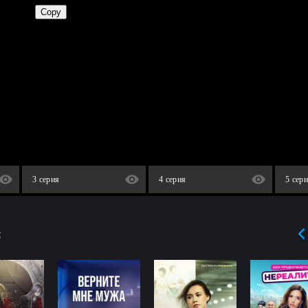
3 серия
4 серия
5 сер
: