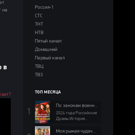
ет
Россия-1
т на
СТС
ТНТ
НТВ
Пятый канал
Домашний
Первый канал
о в
ТВЦ
ТВ3
ТОП МЕСЯЦА
тает?
По законам военного времени 7 сезон Враг за спиной
2024 года Российские
Драмы История
Военные Первый
канал HD
Моя рыжая чудачка-1 сезон (2025)