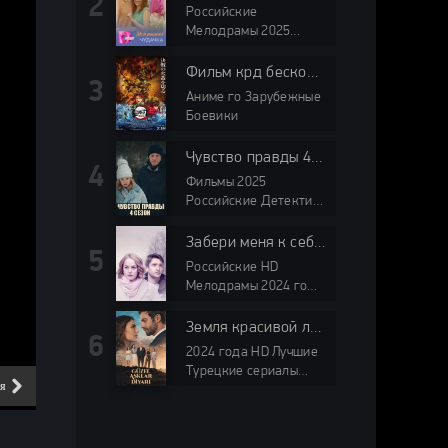
Российские
Мелодрамы 2025
Домашний мини-
сериалы HD
Фильм крд бесконечный замок
Аниме го Зарубежные
Боевики
Чувство правды 4 Сезон
Фильмы 2025
Российские Детектив
2025 ТВЦ мини-
сериалы HD
Забери меня к себе (2024)
Российские HD
Мелодрамы 2024 года
ТВЦ мини-сериалы
Земля красивой любви
2024 года HD Лучшие
Турецкие сериалы
ия
6 серия
7 серия
Драмы