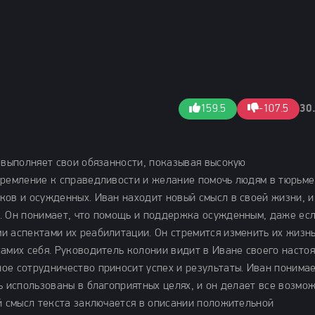
159.5
-107.5
30
 выполняет свои обязанности, показывая высокую
тремление к справедливости и желание помочь людям в тюрьме
ков и осужденных. Иван находит новый смысл в своей жизни, и
. Он понимает, что помощь и поддержка осужденным, даже ес
и аспектами их реабилитации. Он стремится изменить их жизнь
самих себя. Руководитель колонии видит в Иване своего насто
ое сотрудничество приносит успех и результаты. Иван понимае
ь использованы в благоприятных целях, и он делает все возмо
й смысл текста заключается в описании положительной