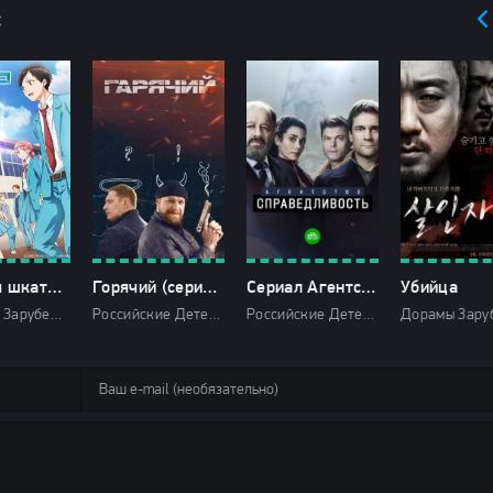
:
Голубая шкатулка
Горячий (сериал 2025)
Сериал Агентство «Справедливость» 2022 2023 Все (1-10 Серии) подряд Россия
Убийца
Аниме го Зарубежные Комедии Мелодрамы HD
Российские Детектив Боевики 2025
Российские Детектив Драмы 2022 2023 НТВ HD