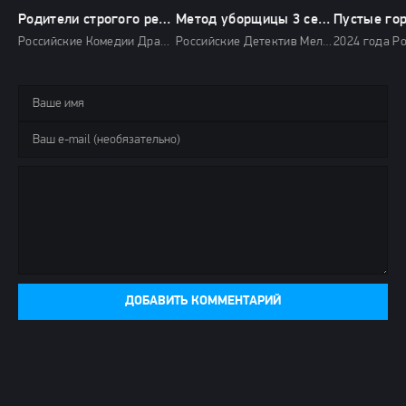
Родители строгого режима
Метод уборщицы 3 сезон (2024)
Пустые го
Российские Комедии Драмы 2022 HD
Российские Детектив Мелодрамы 2024 года ТВЦ мини-сериалы HD
ДОБАВИТЬ КОММЕНТАРИЙ