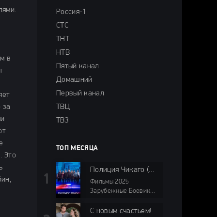
лями.
Россия-1
СТС
ТНТ
НТВ
м в
Пятый канал
т
Домашний
Первый канал
яет
 за
ТВЦ
ый
ТВ3
ют
е
ТОП МЕСЯЦА
. Это
ь
Полиция Чикаго (2025)
бин,
Фильмы 2025
Зарубежные Боевики
Драмы Криминал
Триллеры Зарубежные
С новым счастьем!