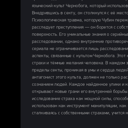
языческий культ Чернобога, который использо
Внедрившись в секту, он столкнулся с её жесто
Психологическая травма, которую Чубин переж
расследует преступления — он борется с собс
поверхность. Его уникальные знания о серийны
расследовании, однако внутренние противоре
сериала не ограничивается лишь расследовани
аспекты, связанные с культом Чернобога. Этот
страхи и тёмные желания человека. В каждом 
пределы секты, проникая в умы и сердца людей
антагонист этого культа, должен не только ра
сознанием людей. Каждое найденное улики и к
открывают новые грани его внутренней борьбы.
исследование страха как мощной силы, способ
использован как инструмент манипуляции, как 
сталкиваясь с собственными страхами, учится н