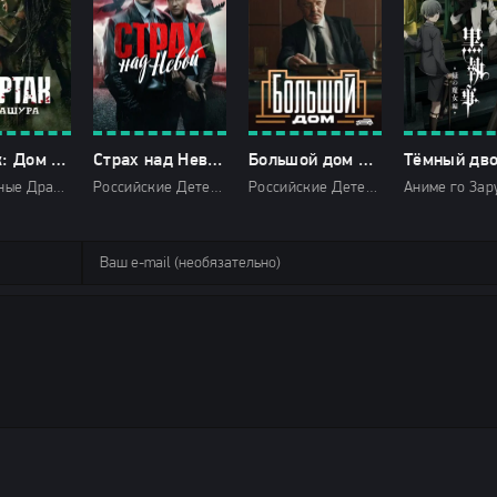
Спартак: Дом Ашура 1 сезон
Страх над Невой (2024)
Большой дом 1 сезон (2023)
Зарубежные Драмы История Зарубежные сериалы 2025 HD
Российские Детектив Триллеры 2023 2024 года НТВ HD
Российские Детектив История 2023 Первый канал