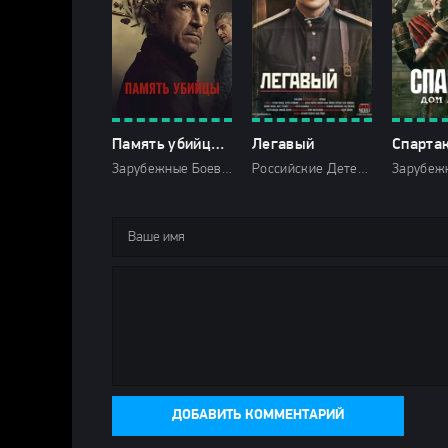
Память убийцы (2026)
Легавый
Зарубежные Боевики Драмы Криминал Триллеры Зарубежные сериалы 2026 Фильмы 2026 HD
Российские Детектив 2012 НТВ HD про ментов про полицию (милицию) Мужские сериалы про советское время и эпоху СССР Про воров
ДОБАВИТЬ КОММЕНТАРИЙ