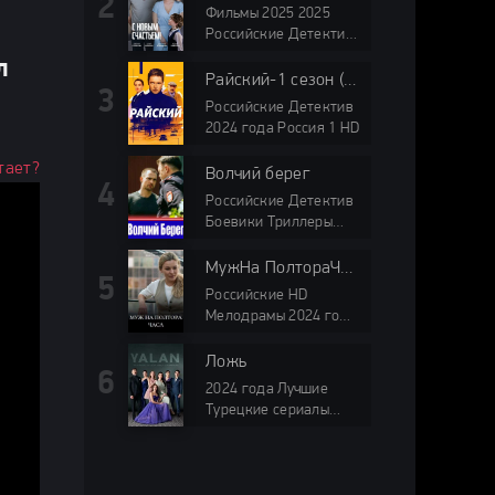
сериалы 2025
Фильмы 2025 2025
Российские Детектив
ТВЦ мини-сериалы
л
Райский-1 сезон (2024)
Российские Детектив
2024 года Россия 1 HD
тает?
Волчий берег
Российские Детектив
Боевики Триллеры
2025 HD
МужНа ПолтораЧаса (2024)
Российские HD
Мелодрамы 2024 года
мини-сериалы Россия
1
Ложь
2024 года Лучшие
Турецкие сериалы
Криминал