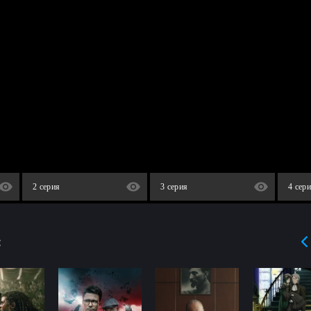
2 серия
3 серия
4 сер
: