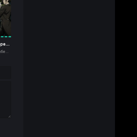
Тёмный дворецкий: Зелёная ведьма
Аниме го Зарубежные Фентези Детектив Боевики HD