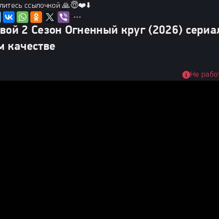
литесь ссылочкой 🙏😇❤️⬇️
вой 2 Сезон Огненный круг (2026) сериа
м качестве
Не рабо