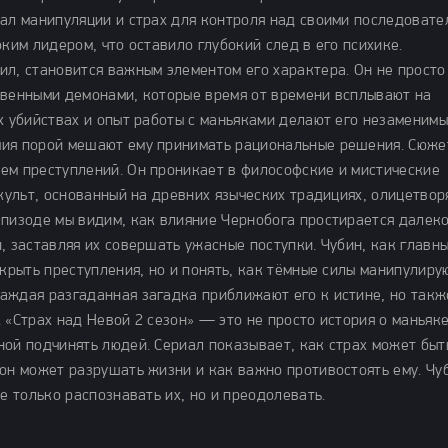
вал манипуляции и страх для контроля над своими последовате
ким лидером, что оставило глубокий след в его психике.
ил, становится важным элементом его характера. Он не просто
твенными демонами, которые время от времени всплывают на
х убийствах и опыт работы с маньяками делают его незаменимы
чия порой мешают ему принимать рациональные решения. Сюже
ем преступлений. Он проникает в философские и мистические
 культ, основанный на древних языческих традициях, олицетвор
эпизоде мы видим, как влияние Чернобога простирается далеко
, заставляя их совершать ужасные поступки. Чубин, как главн
скрыть преступления, но и понять, как тёмные силы манипулиру
аждая разгаданная загадка приближают его к истине, но такж
 «Страх над Невой 2 сезон» — это не просто история о маньяке
ной подчинять людей. Сериал показывает, как страх может быт
он может разрушать жизни и как важно противостоять ему. Чу
е только распознавать их, но и преодолевать.