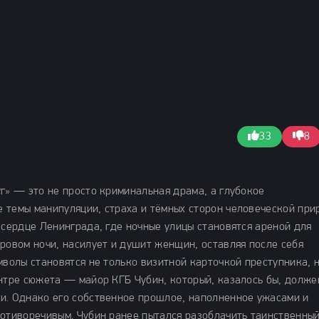
33
8
г» — это не просто криминальная драма, а глубокое
 темы манипуляции, страха и тёмных сторон человеческой при
 сердце Ленинграда, где ночные улицы становятся ареной для
ровом ночи, насилует и душит женщин, оставляя после себя
мволы становятся не только визитной карточкой преступника, н
ентре сюжета — майор КГБ Чубин, который, казалось бы, долже
и. Однако его собственное прошлое, наполненное ужасами и
ротиворечивым. Чубин ранее пытался разоблачить таинственны